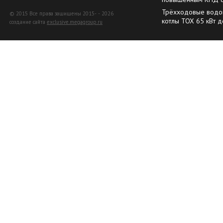
Трёхходовые водо
© 2015 Все права защищены 2015- - 2026
котлы TOX 65 кВт д
создание сайта
exclusive.megagroup.ru